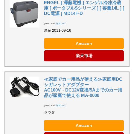
ENGEL [ 澤藤電機 ] エンゲル冷凍冷蔵
庫 [ ポータブルSシリーズ ] [ 容量14L ] [
DC電源 ] MD14F-D
posted with
カエレバ
澤藤 2011-09-16
Amazon
楽天市場
≪家庭でカー用品が使える≫家庭用DC
シガレットアダプター
AC100V→DC12V変換/5Aまでのカー用
品が家庭で使える MA-0008
posted with
カエレバ
ラウダ
Amazon