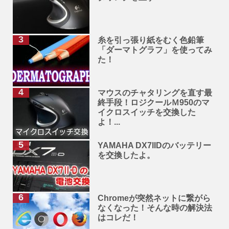
糸を引っ張り紙をむく色鉛筆
「ダーマトグラフ」を使ってみ
た！
マウスのチャタリングを直す最
終手段！ロジクールＭ950のマ
イクロスイッチを交換した
よ！...
YAMAHA DX7IIDのバッテリー
を交換したよ。
Chromeが突然ネットに繋がら
なくなった！そんな時の解決法
はコレだ！