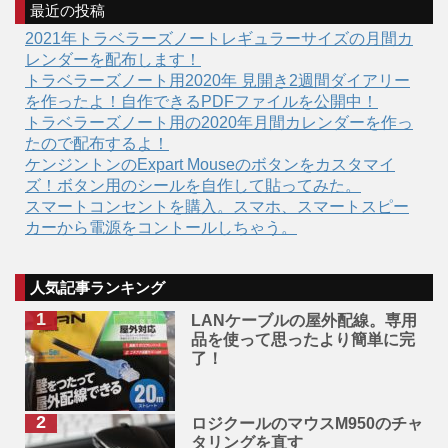
最近の投稿
2021年トラベラーズノートレギュラーサイズの月間カ
レンダーを配布します！
トラベラーズノート用2020年 見開き2週間ダイアリー
を作ったよ！自作できるPDFファイルを公開中！
トラベラーズノート用の2020年月間カレンダーを作っ
たので配布するよ！
ケンジントンのExpart Mouseのボタンをカスタマイ
ズ！ボタン用のシールを自作して貼ってみた。
スマートコンセントを購入。スマホ、スマートスピー
カーから電源をコントールしちゃう。
人気記事ランキング
LANケーブルの屋外配線。専用
品を使って思ったより簡単に完
了！
ロジクールのマウスM950のチャ
タリングを直す