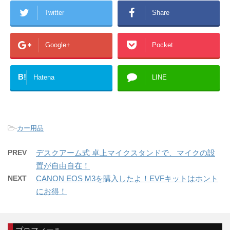
Twitter
Share
Google+
Pocket
B!
Hatena
LINE
-
カー用品
PREV
デスクアーム式 卓上マイクスタンドで、マイクの設
置が自由自在！
NEXT
CANON EOS M3を購入したよ！EVFキットはホント
にお得！