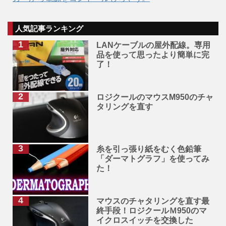
人気記事ランキング
LANケーブルの屋外配線。専用
品を使って思ったより簡単に完
了！
ロジクールのマウスM950のチャ
タリングを直す
糸を引っ張り紙をむく色鉛筆
「ダーマトグラフ」を使ってみ
た！
マウスのチャタリングを直す最
終手段！ロジクールＭ950のマ
イクロスイッチを交換した