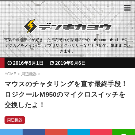
電気の通うモノが好き。たぶんそれが話題の中心。iPhone、iPad、PC、
デジカメをメインに、アプリやアクセサリーなども含めて、気ままにい
きます。
2016年5月1日
2019年9月6日
HOME
>
周辺機器
>
マウスのチャタリングを直す最終手段！
ロジクールＭ950のマイクロスイッチを
交換したよ！
周辺機器