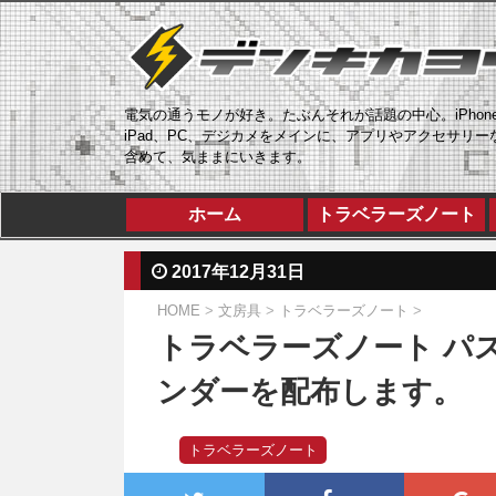
電気の通うモノが好き。たぶんそれが話題の中心。iPhon
iPad、PC、デジカメをメインに、アプリやアクセサリー
含めて、気ままにいきます。
ホーム
トラベラーズノート
2017年12月31日
HOME
>
文房具
>
トラベラーズノート
>
トラベラーズノート パス
ンダーを配布します。
トラベラーズノート