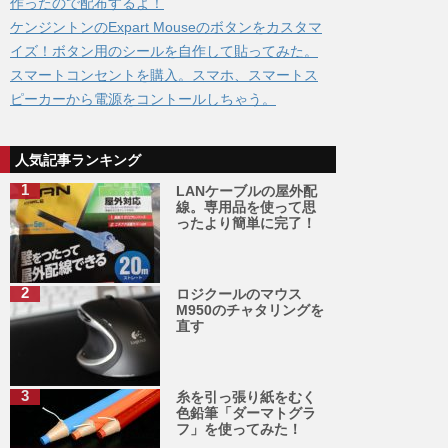
作ったので配布するよ！
ケンジントンのExpart Mouseのボタンをカスタマ
イズ！ボタン用のシールを自作して貼ってみた。
スマートコンセントを購入。スマホ、スマートス
ピーカーから電源をコントールしちゃう。
人気記事ランキング
LANケーブルの屋外配
線。専用品を使って思
ったより簡単に完了！
ロジクールのマウス
M950のチャタリングを
直す
糸を引っ張り紙をむく
色鉛筆「ダーマトグラ
フ」を使ってみた！