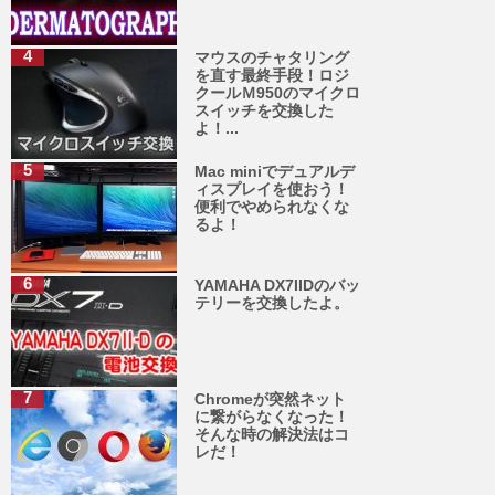
マウスのチャタリング
を直す最終手段！ロジ
クールＭ950のマイクロ
スイッチを交換した
よ！...
Mac miniでデュアルデ
ィスプレイを使おう！
便利でやめられなくな
るよ！
YAMAHA DX7IIDのバッ
テリーを交換したよ。
Chromeが突然ネット
に繋がらなくなった！
そんな時の解決法はコ
レだ！