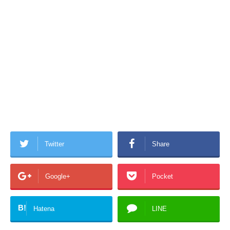
Twitter
Share
Google+
Pocket
B!
Hatena
LINE