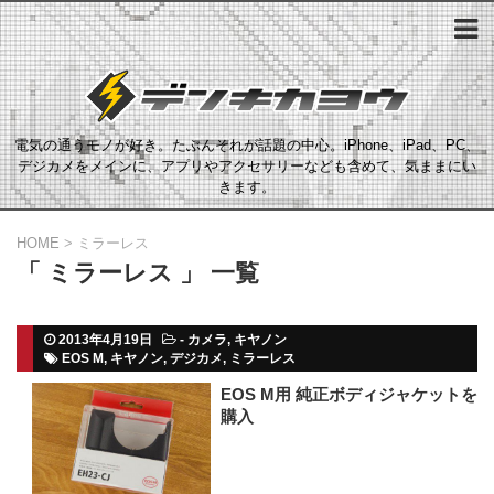
電気の通うモノが好き。たぶんそれが話題の中心。iPhone、iPad、PC、
デジカメをメインに、アプリやアクセサリーなども含めて、気ままにい
きます。
HOME
>
ミラーレス
「 ミラーレス 」 一覧
2013年4月19日
-
カメラ
,
キヤノン
EOS M
,
キヤノン
,
デジカメ
,
ミラーレス
EOS M用 純正ボディジャケットを
購入