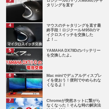
ロジクールのマウスM950のチャ
タリングを直す
マウスのチャタリングを直す最
終手段！ロジクールＭ950のマ
イクロスイッチを交換した
よ！...
YAMAHA DX7IIDのバッテリー
を交換したよ。
Mac miniでデュアルディスプレ
イを使おう！便利でやめられな
くなるよ！
Chromeが突然ネットに繋がら
なくなった！そんな時の解決法