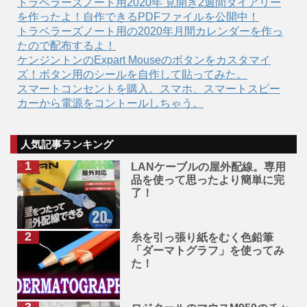
トラベラーズノート用2020年 見開き2週間ダイアリー
を作ったよ！自作できるPDFファイルを公開中！
トラベラーズノート用の2020年月間カレンダーを作っ
たので配布するよ！
ケンジントンのExpart Mouseのボタンをカスタマイ
ズ！ボタン用のシールを自作して貼ってみた。
スマートコンセントを購入。スマホ、スマートスピー
カーから電源をコントールしちゃう。
人気記事ランキング
LANケーブルの屋外配線。専用
品を使って思ったより簡単に完
了！
糸を引っ張り紙をむく色鉛筆
「ダーマトグラフ」を使ってみ
た！