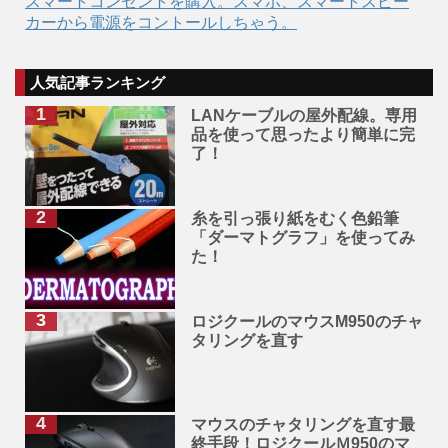
スマートコンセントを購入。スマホ、スマートスピー
カーから電源をコントールしちゃう。
人気記事ランキング
LANケーブルの屋外配線。専用
品を使って思ったより簡単に完
了！
糸を引っ張り紙をむく色鉛筆
「ダーマトグラフ」を使ってみ
た！
ロジクールのマウスM950のチャ
タリングを直す
マウスのチャタリングを直す最
終手段！ロジクールＭ950のマ