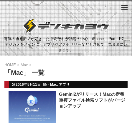
電気の通うモノが好き。たぶんそれが話題の中心。iPhone、iPad、PC、
デジカメをメインに、アプリやアクセサリーなども含めて、気ままにい
きます。
HOME
>
Mac
>
「Mac」 一覧
2016年5月11日
-
Mac
,
アプリ
Gemini2がリリース！Macの定番
重複ファイル検索ソフトがバージ
ョンアップ