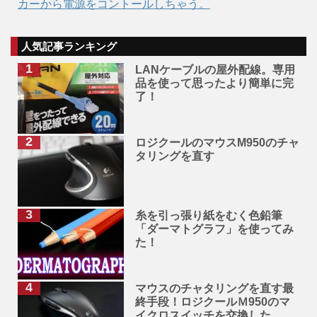
カーから電源をコントールしちゃう。
人気記事ランキング
LANケーブルの屋外配線。専用
品を使って思ったより簡単に完
了！
ロジクールのマウスM950のチャ
タリングを直す
糸を引っ張り紙をむく色鉛筆
「ダーマトグラフ」を使ってみ
た！
マウスのチャタリングを直す最
終手段！ロジクールＭ950のマ
イクロスイッチを交換した