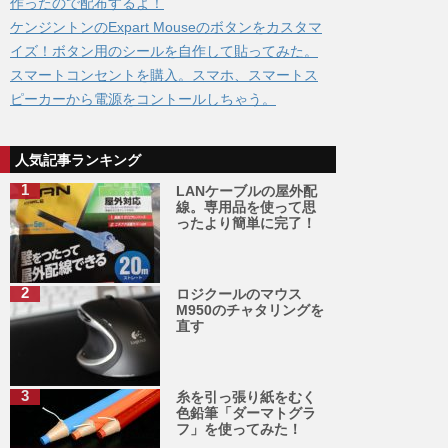
作ったので配布するよ！
ケンジントンのExpart Mouseのボタンをカスタマ
イズ！ボタン用のシールを自作して貼ってみた。
スマートコンセントを購入。スマホ、スマートス
ピーカーから電源をコントールしちゃう。
人気記事ランキング
LANケーブルの屋外配
線。専用品を使って思
ったより簡単に完了！
ロジクールのマウス
M950のチャタリングを
直す
糸を引っ張り紙をむく
色鉛筆「ダーマトグラ
フ」を使ってみた！