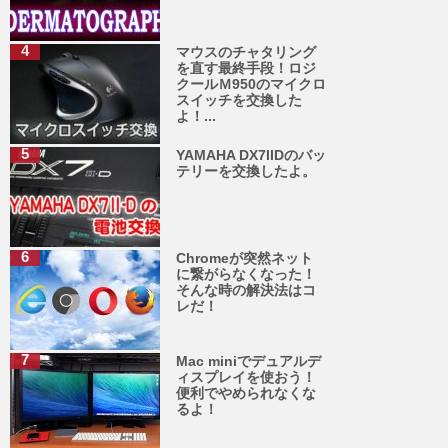
マウスのチャタリング
を直す最終手段！ロジ
クールＭ950のマイクロ
スイッチを交換した
よ！...
YAMAHA DX7IIDのバッ
テリーを交換したよ。
Chromeが突然ネット
に繋がらなくなった！
そんな時の解決法はコ
レだ！
Mac miniでデュアルデ
ィスプレイを使おう！
便利でやめられなくな
るよ！