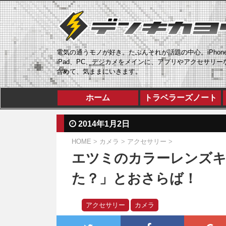
電気の通うモノが好き。たぶんそれが話題の中心。iPhon
iPad、PC、デジカメをメインに、アプリやアクセサリー
含めて、気ままにいきます。
ホーム
トラベラーズノート
2014年1月2日
HOME
>
カメラ
>
アクセサリー
>
エツミのカラーレンズ
た？」とおさらば！
アクセサリー
カメラ