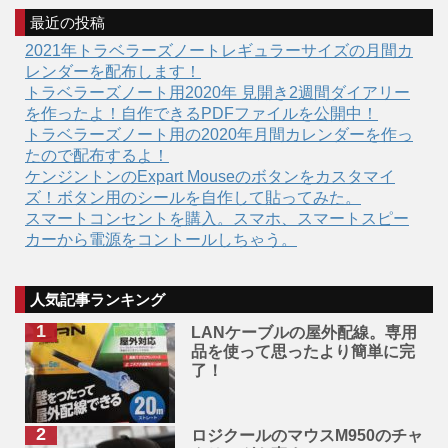
最近の投稿
2021年トラベラーズノートレギュラーサイズの月間カ
レンダーを配布します！
トラベラーズノート用2020年 見開き2週間ダイアリー
を作ったよ！自作できるPDFファイルを公開中！
トラベラーズノート用の2020年月間カレンダーを作っ
たので配布するよ！
ケンジントンのExpart Mouseのボタンをカスタマイ
ズ！ボタン用のシールを自作して貼ってみた。
スマートコンセントを購入。スマホ、スマートスピー
カーから電源をコントールしちゃう。
人気記事ランキング
LANケーブルの屋外配線。専用
品を使って思ったより簡単に完
了！
ロジクールのマウスM950のチャ