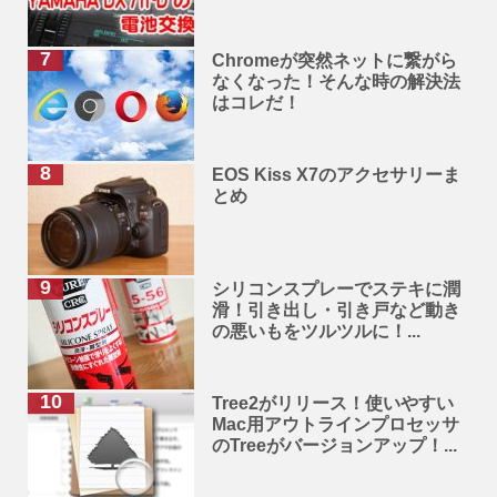
Chromeが突然ネットに繋がら
なくなった！そんな時の解決法
はコレだ！
EOS Kiss X7のアクセサリーま
とめ
シリコンスプレーでステキに潤
滑！引き出し・引き戸など動き
の悪いもをツルツルに！...
Tree2がリリース！使いやすい
Mac用アウトラインプロセッサ
のTreeがバージョンアップ！...