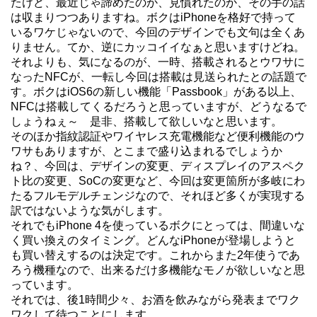
たけど、最近じゃ諦めたのか、見慣れたのか、その手の話
は収まりつつありますね。ボクはiPhoneを格好で持って
いるワケじゃないので、今回のデザインでも文句は全くあ
りません。てか、逆にカッコイイなぁと思いますけどね。
それよりも、気になるのが、一時、搭載されるとウワサに
なったNFCが、一転し今回は搭載は見送られたとの話題で
す。ボクはiOS6の新しい機能「Passbook」がある以上、
NFCは搭載してくるだろうと思っていますが、どうなるで
しょうねぇ～ 是非、搭載して欲しいなと思います。
そのほか指紋認証やワイヤレス充電機能など便利機能のウ
ワサもありますが、とこまで盛り込まれるでしょうか
ね？、今回は、デザインの変更、ディスプレイのアスペク
ト比の変更、SoCの変更など、今回は変更箇所が多岐にわ
たるフルモデルチェンジなので、それほど多くが実現する
訳ではないような気がします。
それでもiPhone 4を使っているボクにとっては、間違いな
く買い換えのタイミング。どんなiPhoneが登場しようと
も買い替えするのは決定です。これからまた2年使うであ
ろう機種なので、出来るだけ多機能なモノが欲しいなと思
っています。
それでは、後1時間少々、お酒を飲みながら発表までワク
ワクして待つことにします。