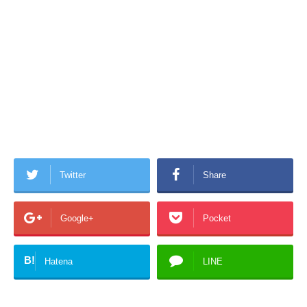
Twitter
Share
Google+
Pocket
B!
Hatena
LINE