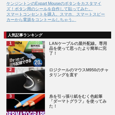
ケンジントンのExpart Mouseのボタンをカスタマイ
ズ！ボタン用のシールを自作して貼ってみた。
スマートコンセントを購入。スマホ、スマートスピー
カーから電源をコントールしちゃう。
人気記事ランキング
LANケーブルの屋外配線。専用
品を使って思ったより簡単に完
了！
ロジクールのマウスM950のチャ
タリングを直す
糸を引っ張り紙をむく色鉛筆
「ダーマトグラフ」を使ってみ
た！