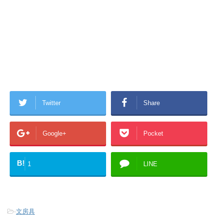
Twitter
Share
Google+
Pocket
B!
1
LINE
-
文房具