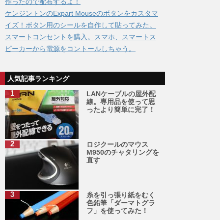
作ったので配布するよ！
ケンジントンのExpart Mouseのボタンをカスタマ
イズ！ボタン用のシールを自作して貼ってみた。
スマートコンセントを購入。スマホ、スマートス
ピーカーから電源をコントールしちゃう。
人気記事ランキング
LANケーブルの屋外配
線。専用品を使って思
ったより簡単に完了！
ロジクールのマウス
M950のチャタリングを
直す
糸を引っ張り紙をむく
色鉛筆「ダーマトグラ
フ」を使ってみた！