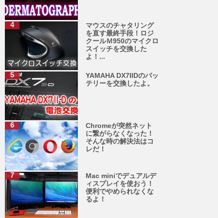
マウスのチャタリング
を直す最終手段！ロジ
クールＭ950のマイクロ
スイッチを交換した
よ！...
YAMAHA DX7IIDのバッ
テリーを交換したよ。
Chromeが突然ネット
に繋がらなくなった！
そんな時の解決法はコ
レだ！
Mac miniでデュアルデ
ィスプレイを使おう！
便利でやめられなくな
るよ！