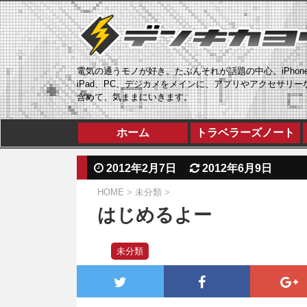
電気の通うモノが好き。たぶんそれが話題の中心。iPhon
iPad、PC、デジカメをメインに、アプリやアクセサリー
含めて、気ままにいきます。
ホーム
トラベラーズノート
2012年2月7日
2012年6月9日
HOME
>
未分類
>
はじめるよー
未分類