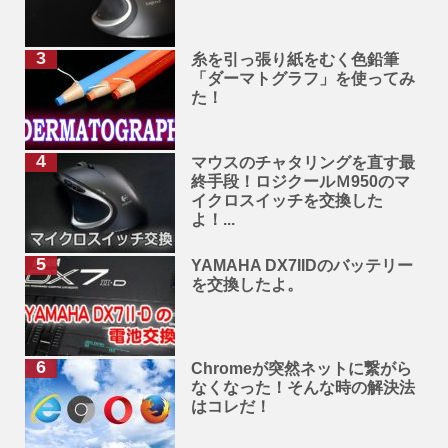
糸を引っ張り紙をむく色鉛筆
「ダーマトグラフ」を使ってみ
た！
マウスのチャタリングを直す最
終手段！ロジクールＭ950のマ
イクロスイッチを交換した
よ！...
YAMAHA DX7IIDのバッテリー
を交換したよ。
Chromeが突然ネットに繋がら
なくなった！そんな時の解決法
はコレだ！