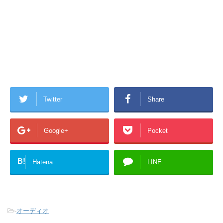
Twitter
Share
Google+
Pocket
B!
Hatena
LINE
-
オーディオ