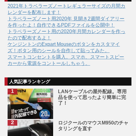
2021年トラベラーズノートレギュラーサイズの月間カ
レンダーを配布します！
トラベラーズノート用2020年 見開き2週間ダイアリー
を作ったよ！自作できるPDFファイルを公開中！
トラベラーズノート用の2020年月間カレンダーを作っ
たので配布するよ！
ケンジントンのExpart Mouseのボタンをカスタマイ
ズ！ボタン用のシールを自作して貼ってみた。
スマートコンセントを購入。スマホ、スマートスピー
カーから電源をコントールしちゃう。
人気記事ランキング
LANケーブルの屋外配線。専用
品を使って思ったより簡単に完
了！
ロジクールのマウスM950のチャ
タリングを直す