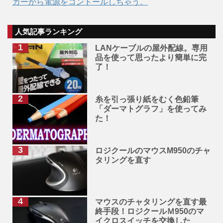
カーから電源をコントールしちゃう。
人気記事ランキング
LANケーブルの屋外配線。専用
品を使って思ったより簡単に完
了！
糸を引っ張り紙をむく色鉛筆
「ダーマトグラフ」を使ってみ
た！
ロジクールのマウスM950のチャ
タリングを直す
マウスのチャタリングを直す最
終手段！ロジクールＭ950のマ
イクロスイッチを交換した