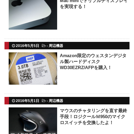
Mac miniでトリプルディスプレイ
を実現する！
2016年5月5日
-
周辺機器
Amazon限定のウェスタンデジタ
ル製ハードディスク
WD30EZRZ/AFPを購入！
2016年5月1日
-
周辺機器
マウスのチャタリングを直す最終
手段！ロジクールＭ950のマイク
ロスイッチを交換したよ！