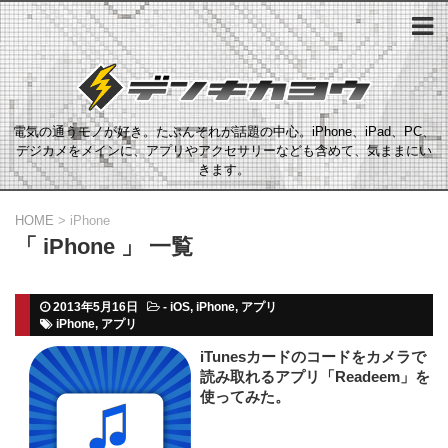
電気の通うモノが好き。たぶんそれが話題の中心。iPhone、iPad、PC、
デジカメをメインに、アプリやアクセサリーなども含めて、気ままにい
きます。
HOME
>
iPhone
「 iPhone 」 一覧
2013年5月16日
-
iOS
,
iPhone
,
アプリ
iPhone
,
アプリ
iTunesカードのコードをカメラで
読み取れるアプリ「Readeem」を
使ってみた。