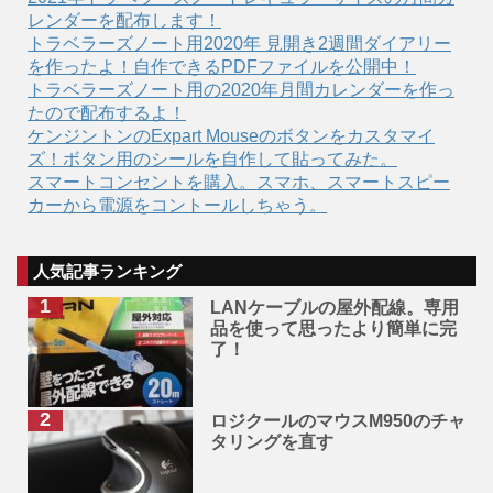
レンダーを配布します！
トラベラーズノート用2020年 見開き2週間ダイアリー
を作ったよ！自作できるPDFファイルを公開中！
トラベラーズノート用の2020年月間カレンダーを作っ
たので配布するよ！
ケンジントンのExpart Mouseのボタンをカスタマイ
ズ！ボタン用のシールを自作して貼ってみた。
スマートコンセントを購入。スマホ、スマートスピー
カーから電源をコントールしちゃう。
人気記事ランキング
LANケーブルの屋外配線。専用
品を使って思ったより簡単に完
了！
ロジクールのマウスM950のチャ
タリングを直す