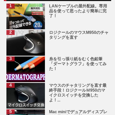
LANケーブルの屋外配線。専用
品を使って思ったより簡単に完
了！
ロジクールのマウスM950のチャ
タリングを直す
糸を引っ張り紙をむく色鉛筆
「ダーマトグラフ」を使ってみ
た！
マウスのチャタリングを直す最
終手段！ロジクールＭ950のマ
イクロスイッチを交換した
よ！...
Mac miniでデュアルディスプレ