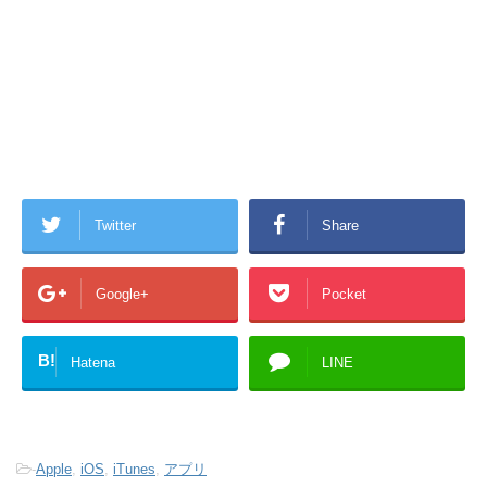
Twitter
Share
Google+
Pocket
B!
Hatena
LINE
-
Apple
,
iOS
,
iTunes
,
アプリ