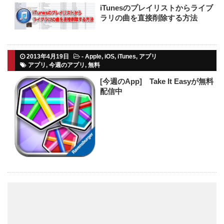
iTunesのプレイリストからライブ
ラリの曲を直接削除する方法
2013年4月19日
-
Apple
,
iOS
,
iTunes
,
アプリ
アプリ
,
今週のアプリ
,
無料
[今週のApp] Take It Easyが無料
配信中