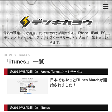
電気の通うモノが好き。たぶんそれが話題の中心。iPhone、iPad、PC、
デジカメをメインに、アプリやアクセサリーなども含めて、気ままにい
きます。
HOME
>
iTunes
>
「iTunes」 一覧
2014年5月2日
-
Apple
,
iTunes
,
ネットサービス
日本でもやっとiTunes Matchが開
始されました！
2014年2月3日
-
iTunes