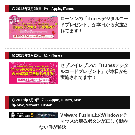
2013年3月26日
-
Apple
,
iTunes
ローソンの「iTunesデジタルコー
ドプレゼント」が本日から実施さ
れてます！
2013年3月25日
-
iTunes
セブンイレブンの「iTunesデジタ
ルコードプレゼント」が本日から
実施されてます！
2013年3月9日
-
Apple
,
iTunes
,
Mac
Mac
,
VMware Fusion
VMware Fusion上のWindowsで
マウスの戻るボタンが正しく動か
ない件が解決