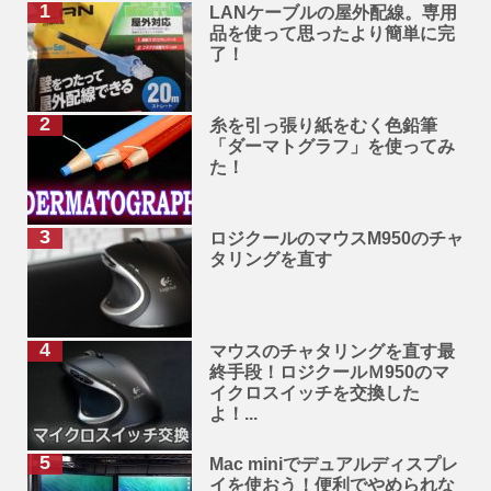
LANケーブルの屋外配線。専用
品を使って思ったより簡単に完
了！
糸を引っ張り紙をむく色鉛筆
「ダーマトグラフ」を使ってみ
た！
ロジクールのマウスM950のチャ
タリングを直す
マウスのチャタリングを直す最
終手段！ロジクールＭ950のマ
イクロスイッチを交換した
よ！...
Mac miniでデュアルディスプレ
イを使おう！便利でやめられな