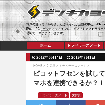
電気の通うモノが好き。たぶんそれが話題の中心。iPhon
iPad、PC、デジカメをメインに、アプリやアクセサリー
含めて、気ままにいきます。
ホーム
トラベラーズノート
2013年5月14日
2019年8月1日
HOME
>
文房具
>
トラベラーズノート
>
ピコットフセンを試し
マホを連携できるか？！
トラベラーズノート
文房具