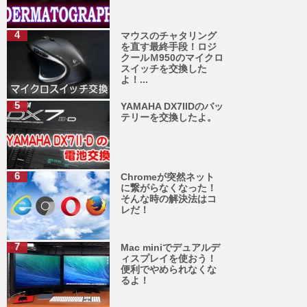
マウスのチャタリング
を直す最終手段！ロジ
クールＭ950のマイクロ
スイッチを交換した
よ！...
YAMAHA DX7IIDのバッ
テリーを交換したよ。
Chromeが突然ネット
に繋がらなくなった！
そんな時の解決法はコ
レだ！
Mac miniでデュアルデ
ィスプレイを使おう！
便利でやめられなくな
るよ！