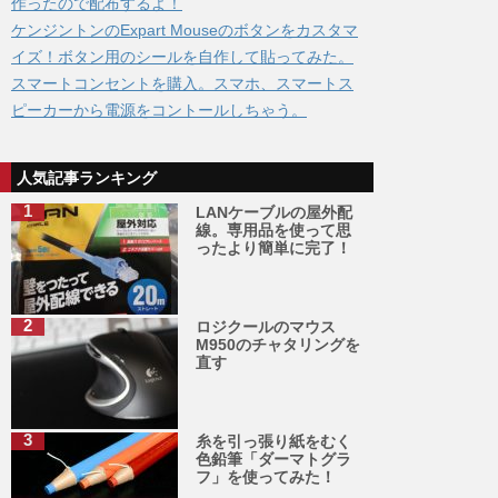
作ったので配布するよ！
ケンジントンのExpart Mouseのボタンをカスタマ
イズ！ボタン用のシールを自作して貼ってみた。
スマートコンセントを購入。スマホ、スマートス
ピーカーから電源をコントールしちゃう。
人気記事ランキング
LANケーブルの屋外配
線。専用品を使って思
ったより簡単に完了！
ロジクールのマウス
M950のチャタリングを
直す
糸を引っ張り紙をむく
色鉛筆「ダーマトグラ
フ」を使ってみた！