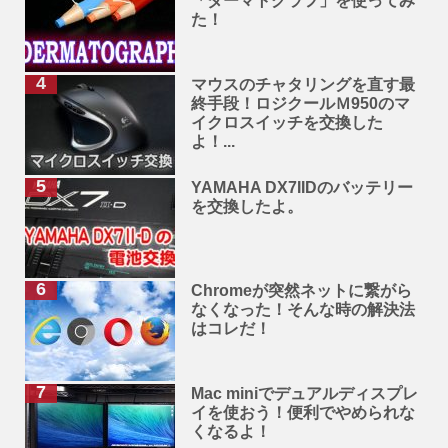
「ダーマトグラフ」を使ってみ
た！
マウスのチャタリングを直す最
終手段！ロジクールＭ950のマ
イクロスイッチを交換した
よ！...
YAMAHA DX7IIDのバッテリー
を交換したよ。
Chromeが突然ネットに繋がら
なくなった！そんな時の解決法
はコレだ！
Mac miniでデュアルディスプレ
イを使おう！便利でやめられな
くなるよ！