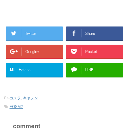
Twitter
Share
Google+
Pocket
B!
Hatena
LINE
-
カメラ
,
キヤノン
-
EOSM2
comment