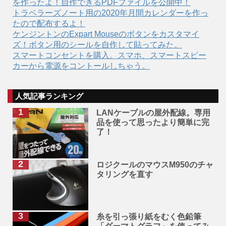
を作ったよ！自作できるPDFファイルを公開中！
トラベラーズノート用の2020年月間カレンダーを作っ
たので配布するよ！
ケンジントンのExpart Mouseのボタンをカスタマイ
ズ！ボタン用のシールを自作して貼ってみた。
スマートコンセントを購入。スマホ、スマートスピー
カーから電源をコントールしちゃう。
人気記事ランキング
LANケーブルの屋外配線。専用
品を使って思ったより簡単に完
了！
ロジクールのマウスM950のチャ
タリングを直す
糸を引っ張り紙をむく色鉛筆