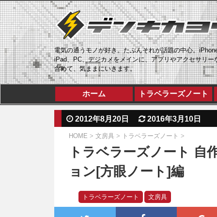
電気の通うモノが好き。たぶんそれが話題の中心。iPhon
iPad、PC、デジカメをメインに、アプリやアクセサリー
含めて、気ままにいきます。
ホーム
トラベラーズノート
2012年8月20日
2016年3月10日
HOME
>
文房具
>
トラベラーズノート
>
トラベラーズノート 自作
ョン[方眼ノート]編
トラベラーズノート
文房具