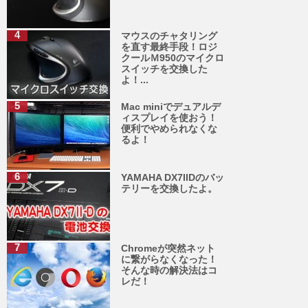
マウスのチャタリング
を直す最終手段！ロジ
クールＭ950のマイクロ
スイッチを交換した
よ！...
Mac miniでデュアルデ
ィスプレイを使おう！
便利でやめられなくな
るよ！
YAMAHA DX7IIDのバッ
テリーを交換したよ。
Chromeが突然ネット
に繋がらなくなった！
そんな時の解決法はコ
レだ！