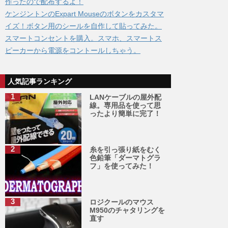
作ったので配布するよ！
ケンジントンのExpart Mouseのボタンをカスタマ
イズ！ボタン用のシールを自作して貼ってみた。
スマートコンセントを購入。スマホ、スマートス
ピーカーから電源をコントールしちゃう。
人気記事ランキング
LANケーブルの屋外配
線。専用品を使って思
ったより簡単に完了！
糸を引っ張り紙をむく
色鉛筆「ダーマトグラ
フ」を使ってみた！
ロジクールのマウス
M950のチャタリングを
直す