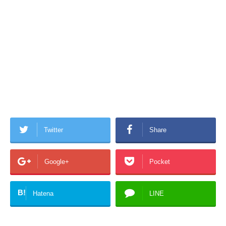
Twitter
Share
Google+
Pocket
B!
Hatena
LINE