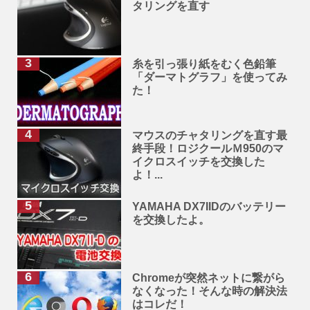
タリングを直す
糸を引っ張り紙をむく色鉛筆
「ダーマトグラフ」を使ってみ
た！
マウスのチャタリングを直す最
終手段！ロジクールＭ950のマ
イクロスイッチを交換した
よ！...
YAMAHA DX7IIDのバッテリー
を交換したよ。
Chromeが突然ネットに繋がら
なくなった！そんな時の解決法
はコレだ！