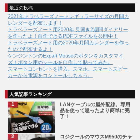
最近の投稿
2021年トラベラーズノートレギュラーサイズの月間カ
レンダーを配布します！
トラベラーズノート用2020年 見開き2週間ダイアリー
を作ったよ！自作できるPDFファイルを公開中！
トラベラーズノート用の2020年月間カレンダーを作っ
たので配布するよ！
ケンジントンのExpart Mouseのボタンをカスタマイ
ズ！ボタン用のシールを自作して貼ってみた。
スマートコンセントを購入。スマホ、スマートスピー
カーから電源をコントールしちゃう。
人気記事ランキング
LANケーブルの屋外配線。専用
品を使って思ったより簡単に完
了！
ロジクールのマウスM950のチャ