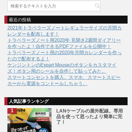
最近の投稿
2021年トラベラーズノートレギュラーサイズの月間カ
レンダーを配布します！
トラベラーズノート用2020年 見開き2週間ダイアリー
を作ったよ！自作できるPDFファイルを公開中！
トラベラーズノート用の2020年月間カレンダーを作っ
たので配布するよ！
ケンジントンのExpart Mouseのボタンをカスタマイ
ズ！ボタン用のシールを自作して貼ってみた。
スマートコンセントを購入。スマホ、スマートスピー
カーから電源をコントールしちゃう。
人気記事ランキング
LANケーブルの屋外配線。専用
品を使って思ったより簡単に完
了！