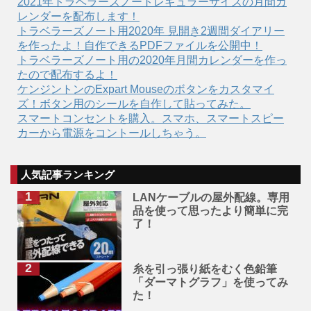
2021年トラベラーズノートレギュラーサイズの月間カ
レンダーを配布します！
トラベラーズノート用2020年 見開き2週間ダイアリー
を作ったよ！自作できるPDFファイルを公開中！
トラベラーズノート用の2020年月間カレンダーを作っ
たので配布するよ！
ケンジントンのExpart Mouseのボタンをカスタマイ
ズ！ボタン用のシールを自作して貼ってみた。
スマートコンセントを購入。スマホ、スマートスピー
カーから電源をコントールしちゃう。
人気記事ランキング
LANケーブルの屋外配線。専用
品を使って思ったより簡単に完
了！
糸を引っ張り紙をむく色鉛筆
「ダーマトグラフ」を使ってみ
た！