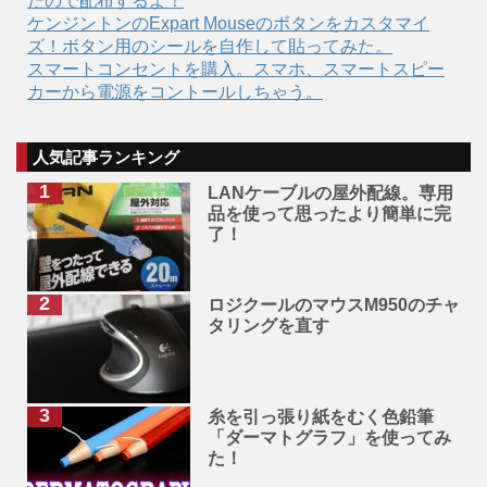
たので配布するよ！
ケンジントンのExpart Mouseのボタンをカスタマイ
ズ！ボタン用のシールを自作して貼ってみた。
スマートコンセントを購入。スマホ、スマートスピー
カーから電源をコントールしちゃう。
人気記事ランキング
LANケーブルの屋外配線。専用
品を使って思ったより簡単に完
了！
ロジクールのマウスM950のチャ
タリングを直す
糸を引っ張り紙をむく色鉛筆
「ダーマトグラフ」を使ってみ
た！