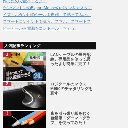
作ったので配布するよ！
ケンジントンのExpart Mouseのボタンをカスタマ
イズ！ボタン用のシールを自作して貼ってみた。
スマートコンセントを購入。スマホ、スマートス
ピーカーから電源をコントールしちゃう。
人気記事ランキング
LANケーブルの屋外配
線。専用品を使って思
ったより簡単に完了！
ロジクールのマウス
M950のチャタリングを
直す
糸を引っ張り紙をむく
色鉛筆「ダーマトグラ
フ」を使ってみた！