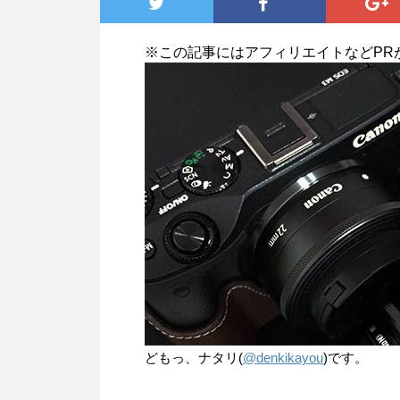
※この記事にはアフィリエイトなどPR
どもっ、ナタリ(
@denkikayou
)です。