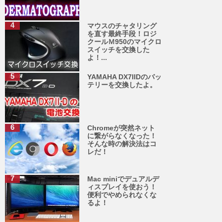
マウスのチャタリング
を直す最終手段！ロジ
クールＭ950のマイクロ
スイッチを交換した
よ！...
YAMAHA DX7IIDのバッ
テリーを交換したよ。
Chromeが突然ネット
に繋がらなくなった！
そんな時の解決法はコ
レだ！
Mac miniでデュアルデ
ィスプレイを使おう！
便利でやめられなくな
るよ！