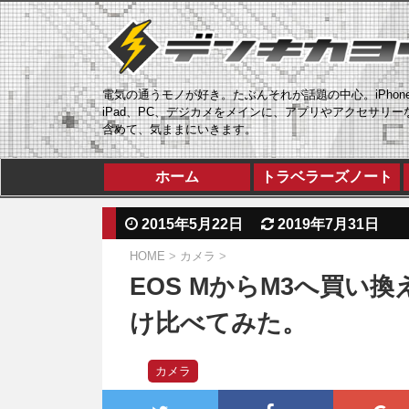
電気の通うモノが好き。たぶんそれが話題の中心。iPhon
iPad、PC、デジカメをメインに、アプリやアクセサリー
含めて、気ままにいきます。
ホーム
トラベラーズノート
2015年5月22日
2019年7月31日
HOME
>
カメラ
>
EOS MからM3へ買い
け比べてみた。
カメラ