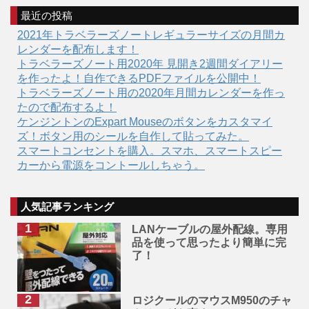
最近の投稿
2021年トラベラーズノートレギュラーサイズの月間カ
レンダーを配布します！
トラベラーズノート用2020年 見開き2週間ダイアリー
を作ったよ！自作できるPDFファイルを公開中！
トラベラーズノート用の2020年月間カレンダーを作っ
たので配布するよ！
ケンジントンのExpart Mouseのボタンをカスタマイ
ズ！ボタン用のシールを自作して貼ってみた。
スマートコンセントを購入。スマホ、スマートスピー
カーから電源をコントールしちゃう。
人気記事ランキング
LANケーブルの屋外配線。専用
品を使って思ったより簡単に完
了！
ロジクールのマウスM950のチャ