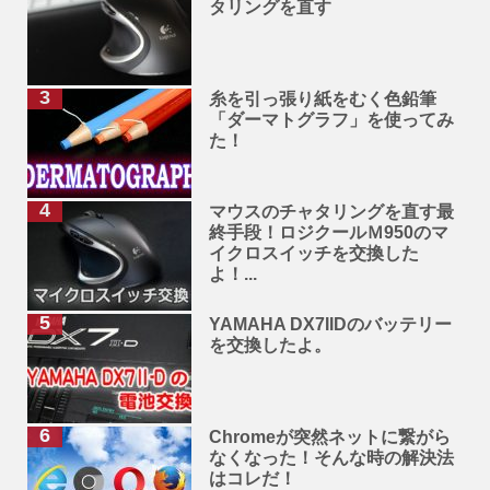
タリングを直す
糸を引っ張り紙をむく色鉛筆
「ダーマトグラフ」を使ってみ
た！
マウスのチャタリングを直す最
終手段！ロジクールＭ950のマ
イクロスイッチを交換した
よ！...
YAMAHA DX7IIDのバッテリー
を交換したよ。
Chromeが突然ネットに繋がら
なくなった！そんな時の解決法
はコレだ！