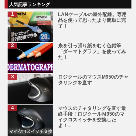
人気記事ランキング
LANケーブルの屋外配線。専用
品を使って思ったより簡単に完
了！
糸を引っ張り紙をむく色鉛筆
「ダーマトグラフ」を使ってみ
た！
ロジクールのマウスM950のチャ
タリングを直す
マウスのチャタリングを直す最
終手段！ロジクールＭ950のマ
イクロスイッチを交換した
よ！...