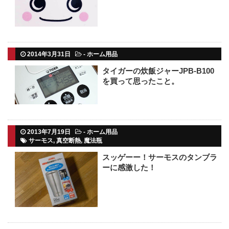
2014年3月31日
-
ホーム用品
タイガーの炊飯ジャーJPB-B100
を買って思ったこと。
2013年7月19日
-
ホーム用品
サーモス
,
真空断熱
,
魔法瓶
スッゲーー！サーモスのタンブラ
ーに感激した！