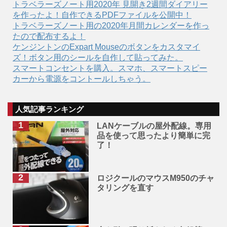
トラベラーズノート用2020年 見開き2週間ダイアリー
を作ったよ！自作できるPDFファイルを公開中！
トラベラーズノート用の2020年月間カレンダーを作っ
たので配布するよ！
ケンジントンのExpart Mouseのボタンをカスタマイ
ズ！ボタン用のシールを自作して貼ってみた。
スマートコンセントを購入。スマホ、スマートスピー
カーから電源をコントールしちゃう。
人気記事ランキング
LANケーブルの屋外配線。専用
品を使って思ったより簡単に完
了！
ロジクールのマウスM950のチャ
タリングを直す