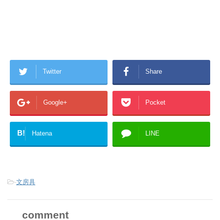
Twitter
Share
Google+
Pocket
B!
Hatena
LINE
-
文房具
comment