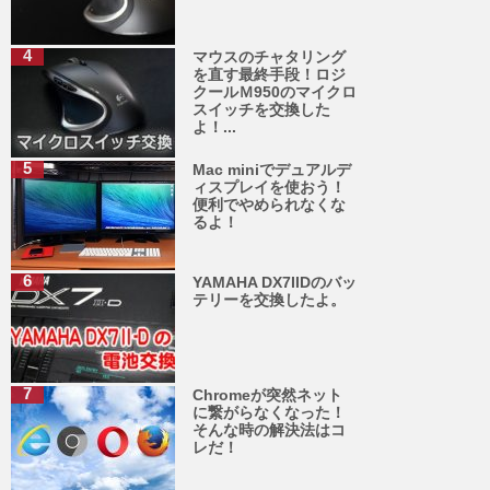
マウスのチャタリング
を直す最終手段！ロジ
クールＭ950のマイクロ
スイッチを交換した
よ！...
Mac miniでデュアルデ
ィスプレイを使おう！
便利でやめられなくな
るよ！
YAMAHA DX7IIDのバッ
テリーを交換したよ。
Chromeが突然ネット
に繋がらなくなった！
そんな時の解決法はコ
レだ！