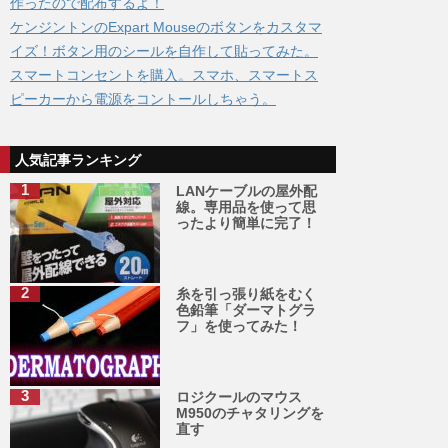
作ったので配布するよ！
ケンジントンのExpart Mouseのボタンをカスタマ
イズ！ボタン用のシールを自作して貼ってみた。
スマートコンセントを購入。スマホ、スマートス
ピーカーから電源をコントールしちゃう。
人気記事ランキング
LANケーブルの屋外配
線。専用品を使って思
ったより簡単に完了！
糸を引っ張り紙をむく
色鉛筆「ダーマトグラ
フ」を使ってみた！
ロジクールのマウス
M950のチャタリングを
直す