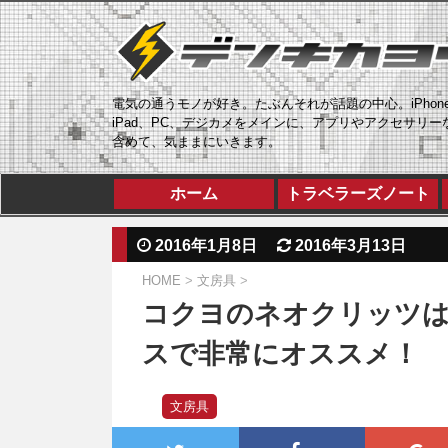
電気の通うモノが好き。たぶんそれが話題の中心。iPhon
iPad、PC、デジカメをメインに、アプリやアクセサリー
含めて、気ままにいきます。
ホーム
トラベラーズノート
2016年1月8日
2016年3月13日
HOME
>
文房具
>
コクヨのネオクリッツ
スで非常にオススメ！
文房具