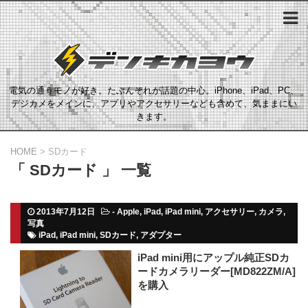
電気の通うモノが好き。たぶんそれが話題の中心。iPhone、iPad、PC、
デジカメをメインに、アプリやアクセサリーなども含めて、気ままにい
きます。
HOME
>
SDカード
「 SDカード 」 一覧
2013年7月12日
-
Apple
,
iPad
,
iPad mini
,
アクセサリー
,
カメラ
,
写真
iPad
,
iPad mini
,
SDカード
,
アダプター
iPad mini用にアップル純正SDカ
ードカメラリーダー[MD822ZM/A]
を購入