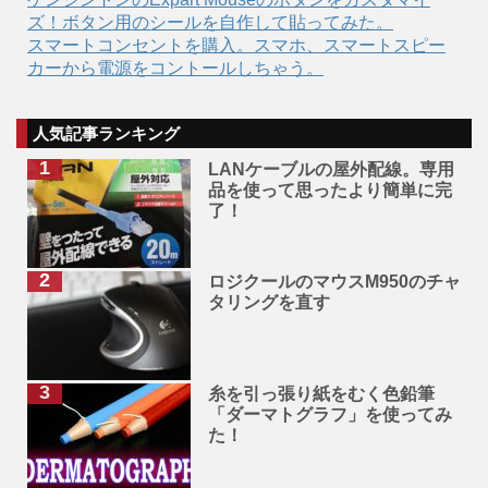
ズ！ボタン用のシールを自作して貼ってみた。
スマートコンセントを購入。スマホ、スマートスピー
カーから電源をコントールしちゃう。
人気記事ランキング
LANケーブルの屋外配線。専用
品を使って思ったより簡単に完
了！
ロジクールのマウスM950のチャ
タリングを直す
糸を引っ張り紙をむく色鉛筆
「ダーマトグラフ」を使ってみ
た！