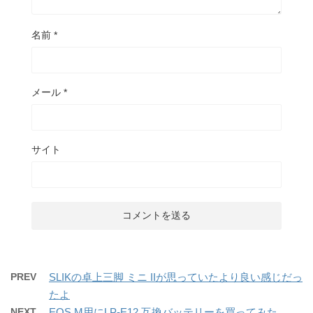
名前
*
メール
*
サイト
PREV
SLIKの卓上三脚 ミニ IIが思っていたより良い感じだっ
たよ
NEXT
EOS M用にLP-E12 互換バッテリーを買ってみた。