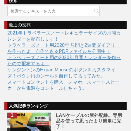
検索
最近の投稿
2021年トラベラーズノートレギュラーサイズの月間カ
レンダーを配布します！
トラベラーズノート用2020年 見開き2週間ダイアリー
を作ったよ！自作できるPDFファイルを公開中！
トラベラーズノート用の2020年月間カレンダーを作っ
たので配布するよ！
ケンジントンのExpart Mouseのボタンをカスタマイ
ズ！ボタン用のシールを自作して貼ってみた。
スマートコンセントを購入。スマホ、スマートスピー
カーから電源をコントールしちゃう。
人気記事ランキング
LANケーブルの屋外配線。専用
品を使って思ったより簡単に完
了！