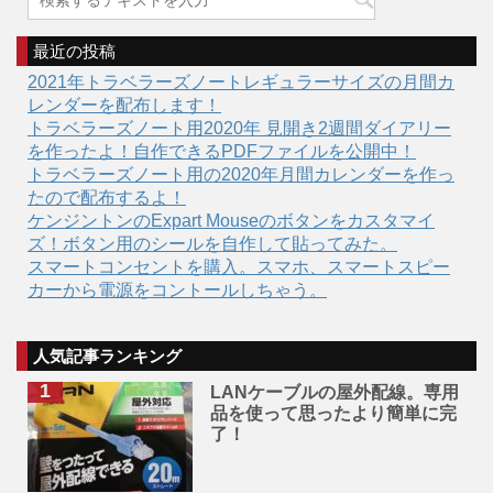
最近の投稿
2021年トラベラーズノートレギュラーサイズの月間カ
レンダーを配布します！
トラベラーズノート用2020年 見開き2週間ダイアリー
を作ったよ！自作できるPDFファイルを公開中！
トラベラーズノート用の2020年月間カレンダーを作っ
たので配布するよ！
ケンジントンのExpart Mouseのボタンをカスタマイ
ズ！ボタン用のシールを自作して貼ってみた。
スマートコンセントを購入。スマホ、スマートスピー
カーから電源をコントールしちゃう。
人気記事ランキング
LANケーブルの屋外配線。専用
品を使って思ったより簡単に完
了！