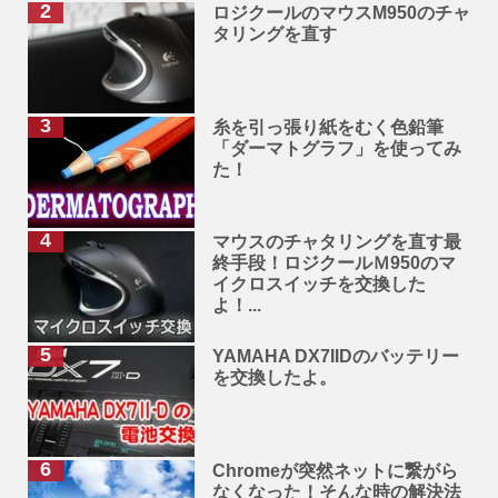
ロジクールのマウスM950のチャ
タリングを直す
糸を引っ張り紙をむく色鉛筆
「ダーマトグラフ」を使ってみ
た！
マウスのチャタリングを直す最
終手段！ロジクールＭ950のマ
イクロスイッチを交換した
よ！...
YAMAHA DX7IIDのバッテリー
を交換したよ。
Chromeが突然ネットに繋がら
なくなった！そんな時の解決法