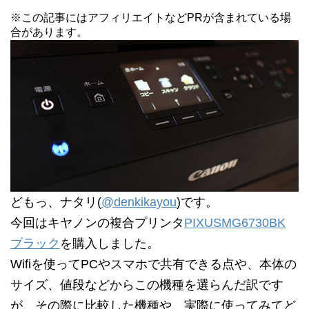
※この記事にはアフィリエイトなどPRが含まれている場
合があります。
どもっ、ナタリ(
@denkikayou
)です。
今回はキヤノンの複合プリンタ
PIXUSMG6730BK
ブラック
を購入しました。
Wifiを使ってPCやスマホで共有できる点や、本体の
サイズ、値段などからこの機種を選らんだ訳です
が、その際に比較した機種や、実際に使ってみてど