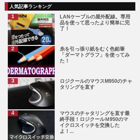
人気記事ランキング
LANケーブルの屋外配線。専用
品を使って思ったより簡単に完
了！
糸を引っ張り紙をむく色鉛筆
「ダーマトグラフ」を使ってみ
た！
ロジクールのマウスM950のチャ
タリングを直す
マウスのチャタリングを直す最
終手段！ロジクールＭ950のマ
イクロスイッチを交換した
よ！...