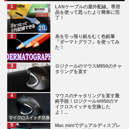
LANケーブルの屋外配線。専用
品を使って思ったより簡単に完
了！
糸を引っ張り紙をむく色鉛筆
「ダーマトグラフ」を使ってみ
た！
ロジクールのマウスM950のチャ
タリングを直す
マウスのチャタリングを直す最
終手段！ロジクールＭ950のマ
イクロスイッチを交換した
よ！...
Mac miniでデュアルディスプレ