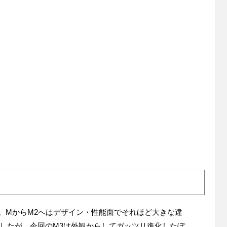
目。MからM2へはデザイン・性能面でそれほど大きな違
したが、今回のM3は外観からしてガッツリ進化したぽ