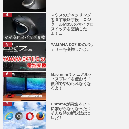
マウスのチャタリング
を直す最終手段！ロジ
クールＭ950のマイクロ
スイッチを交換した
よ！...
YAMAHA DX7IIDのバッ
テリーを交換したよ。
Mac miniでデュアルデ
ィスプレイを使おう！
便利でやめられなくな
るよ！
Chromeが突然ネット
に繋がらなくなった！
そんな時の解決法はコ
レだ！