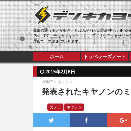
電気の通うモノが好き。たぶんそれが話題の中心。iPhon
iPad、PC、デジカメをメインに、アプリやアクセサリー
含めて、気ままにいきます。
ホーム
トラベラーズノート
2015年2月6日
HOME
>
カメラ
>
発表されたキヤノンのミラ
カメラ
キヤノン