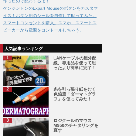
作ったので配布するよ！
ケンジントンのExpart Mouseのボタンをカスタマ
イズ！ボタン用のシールを自作して貼ってみた。
スマートコンセントを購入。スマホ、スマートス
ピーカーから電源をコントールしちゃう。
人気記事ランキング
LANケーブルの屋外配
線。専用品を使って思
ったより簡単に完了！
糸を引っ張り紙をむく
色鉛筆「ダーマトグラ
フ」を使ってみた！
ロジクールのマウス
M950のチャタリングを
直す