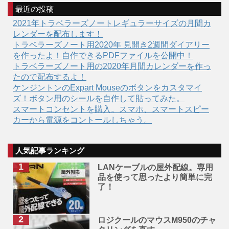
最近の投稿
2021年トラベラーズノートレギュラーサイズの月間カ
レンダーを配布します！
トラベラーズノート用2020年 見開き2週間ダイアリー
を作ったよ！自作できるPDFファイルを公開中！
トラベラーズノート用の2020年月間カレンダーを作っ
たので配布するよ！
ケンジントンのExpart Mouseのボタンをカスタマイ
ズ！ボタン用のシールを自作して貼ってみた。
スマートコンセントを購入。スマホ、スマートスピー
カーから電源をコントールしちゃう。
人気記事ランキング
LANケーブルの屋外配線。専用
品を使って思ったより簡単に完
了！
ロジクールのマウスM950のチャ