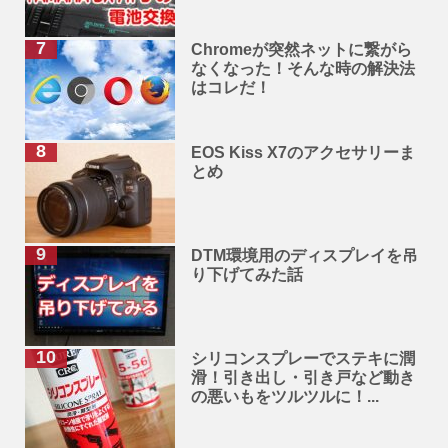
Chromeが突然ネットに繋がら
なくなった！そんな時の解決法
はコレだ！
EOS Kiss X7のアクセサリーま
とめ
DTM環境用のディスプレイを吊
り下げてみた話
シリコンスプレーでステキに潤
滑！引き出し・引き戸など動き
の悪いもをツルツルに！...