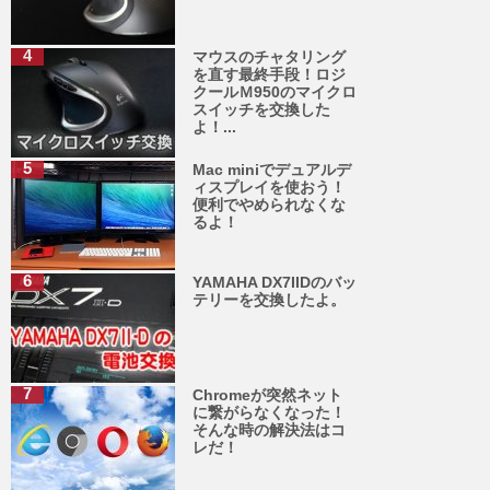
マウスのチャタリング
を直す最終手段！ロジ
クールＭ950のマイクロ
スイッチを交換した
よ！...
Mac miniでデュアルデ
ィスプレイを使おう！
便利でやめられなくな
るよ！
YAMAHA DX7IIDのバッ
テリーを交換したよ。
Chromeが突然ネット
に繋がらなくなった！
そんな時の解決法はコ
レだ！