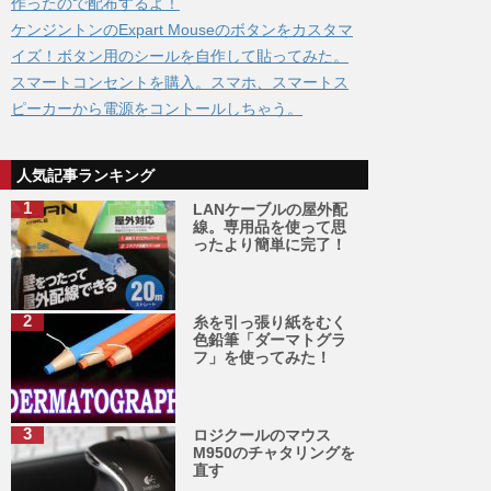
作ったので配布するよ！
ケンジントンのExpart Mouseのボタンをカスタマ
イズ！ボタン用のシールを自作して貼ってみた。
スマートコンセントを購入。スマホ、スマートス
ピーカーから電源をコントールしちゃう。
人気記事ランキング
LANケーブルの屋外配
線。専用品を使って思
ったより簡単に完了！
糸を引っ張り紙をむく
色鉛筆「ダーマトグラ
フ」を使ってみた！
ロジクールのマウス
M950のチャタリングを
直す