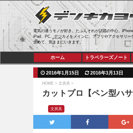
電気の通うモノが好き。たぶんそれが話題の中心。iPhon
iPad、PC、デジカメをメインに、アプリやアクセサリー
含めて、気ままにいきます。
ホーム
トラベラーズノート
2016年1月15日
2016年3月13日
HOME
>
文房具
>
カットプロ【ペン型ハサ
文房具